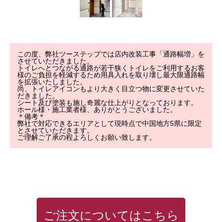
ご利用について
よくある質問
この度、弊社ツーステップでは店内改装工事「通路幅増」を
させていただきました。
トイレへとつながる通路が若干狭くトイレをご利用するお客
会社概要
様のご負担を軽減するため用具入れを取り壊し最大限通路幅
を拡張いたしました。
尚、トイレアイコンもより大きく目立つ物に変更させていた
だきました。
お知らせ
シート及び塗装も施し奇麗な仕上がりとなっております。
ホール様・施工業者様、ありがとうございました。
＊備考＊
お問い合わせ
弊社で対応できるエリアとして現時点で中国地方5県に限定
とさせていただきます。
ご理解ご了承の程よろしくお願い致します。
事業内容
商品紹介
事例紹介
ご利用について
よくある質問
ご注文についてはこちら