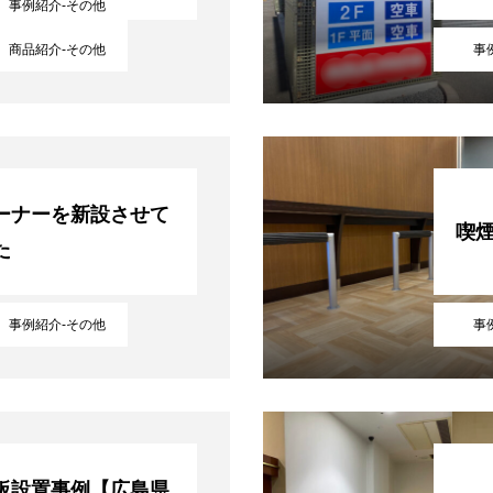
事例紹介-その他
商品紹介-その他
事
ーナーを新設させて
喫
た
事例紹介-その他
事
看板設置事例【広島県