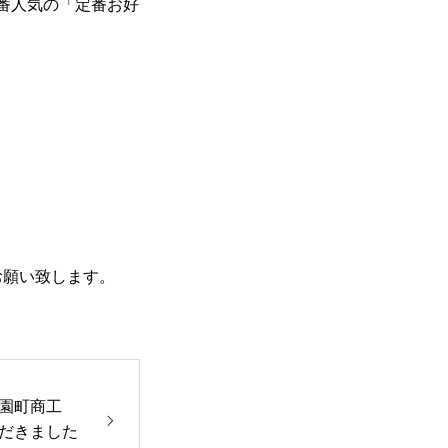
番人気の「定番お好
お願い致します。
園町商工
だきました