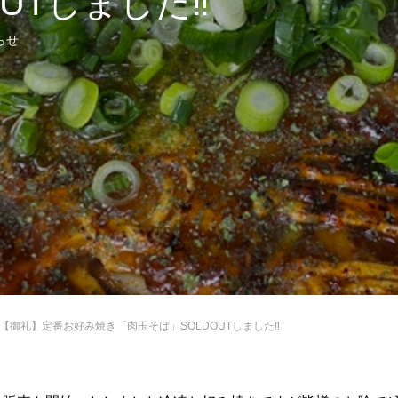
OUTしました‼
らせ
【御礼】定番お好み焼き「肉玉そば」SOLDOUTしました‼