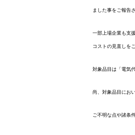
ました事をご報告
一部上場企業も支
コストの見直しを
対象品目は「電気代
尚、対象品目にお
事業内容
ご不明な点や諸条