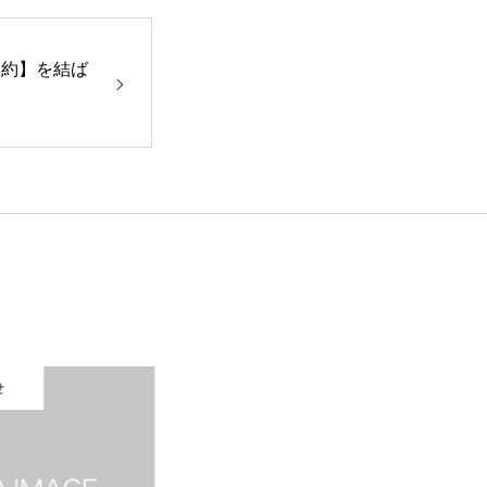
契約】を結ば
せ
お知らせ