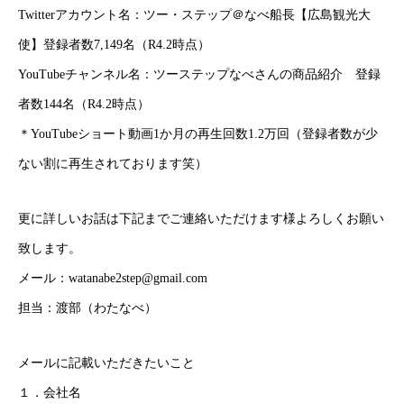
Twitterアカウント名：ツー・ステップ＠なべ船長【広島観光大
使】登録者数7,149名（R4.2時点）
YouTubeチャンネル名：ツーステップなべさんの商品紹介 登録
者数144名（R4.2時点）
＊YouTubeショート動画1か月の再生回数1.2万回（登録者数が少
ない割に再生されております笑）
事業内容
更に詳しいお話は下記までご連絡いただけます様よろしくお願い
商品紹介
致します。
事例紹介
メール：watanabe2step@gmail.com
担当：渡部（わたなべ）
ご利用について
よくある質問
メールに記載いただきたいこと
１．会社名