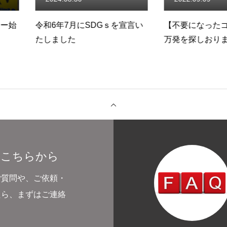
Gｓを宣言い
【不要になったゴールド玉20
『有限会
万発を探しおります】
取引を開
した
品紹介
事例紹介
ご利用について
よくある質問
会社概
はこちらから
ご質問や、ご依頼・
たら、まずはご連絡