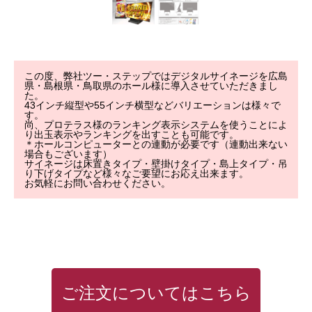
ご利用について
よくある質問
この度、弊社ツー・ステップではデジタルサイネージを広島
県・島根県・鳥取県のホール様に導入させていただきまし
た。
会社概要
43インチ縦型や55インチ横型などバリエーションは様々で
す。
尚、プロテラス様のランキング表示システムを使うことによ
お知らせ
り出玉表示やランキングを出すことも可能です。
＊ホールコンピューターとの連動が必要です（連動出来ない
場合もございます）
サイネージは床置きタイプ・壁掛けタイプ・島上タイプ・吊
お問い合わせ
り下げタイプなど様々なご要望にお応え出来ます。
お気軽にお問い合わせください。
事業内容
商品紹介
事例紹介
ご利用について
よくある質問
ご注文についてはこちら