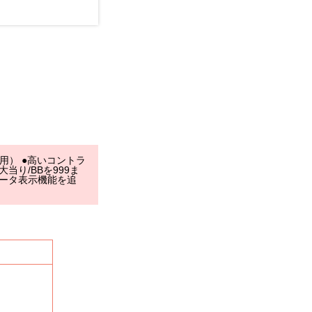
ト用） ●高いコントラ
り/BBを999ま
データ表示機能を追