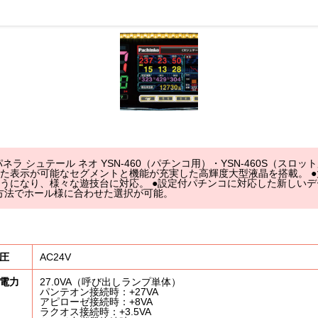
ネラ シュテール ネオ YSN-460（パチンコ用）・YSN-460S（スロッ
た表示が可能なセグメントと機能が充実した高輝度大型液晶を搭載。 ●大当
うになり、様々な遊技台に対応。 ●設定付パチンコに対応した新しい
付方法でホール様に合わせた選択が可能。
圧
AC24V
電力
27.0VA（呼び出しランプ単体）
パンテオン接続時：+27VA
アピローゼ接続時：+8VA
ラクオス接続時：+3.5VA