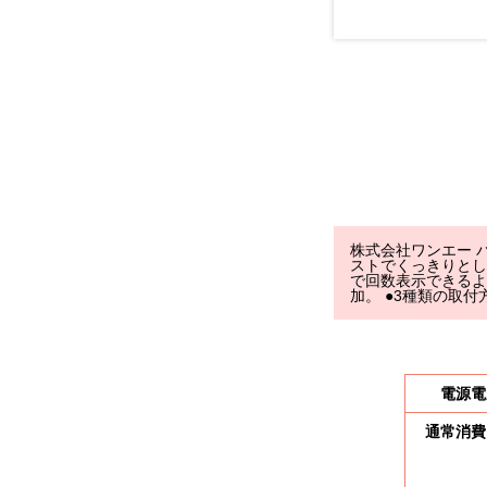
事例紹介
ご利用について
株式会社ワンエー パ
ストでくっきりとし
で回数表示できるよ
加。 ●3種類の取
よくある質問
電源電
会社概要
通常消費