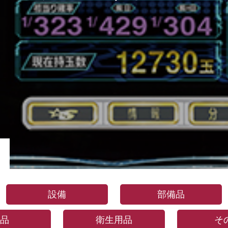
設備
部備品
品
衛生用品
そ