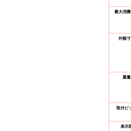
お知らせ
最大消費
お問い合わせ
外観寸
事業内容
商
重量
取付ピ
表示