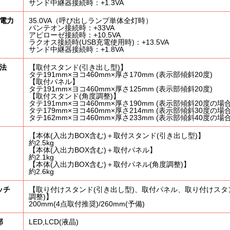
サンド中継器接続時：+1.3VA
電力
35.0VA（呼び出しランプ単体全灯時）
パンテオン接続時：+33VA
アピローゼ接続時：+10.5VA
ラクオス接続時(USB充電使用時)：+13.5VA
サンド中継器接続時：+1.8VA
法
【取付スタンド(引き出し型)】
タテ191mm×ヨコ460mm×厚さ170mm (表示部傾斜20度)
【取付パネル】
タテ191mm×ヨコ460mm×厚さ125mm (表示部傾斜20度)
【取付スタンド(角度調整)】
タテ191mm×ヨコ460mm×厚さ190mm (表示部傾斜20度の場合
タテ179mm×ヨコ460mm×厚さ214mm (表示部傾斜30度の場合
タテ162mm×ヨコ460mm×厚さ233mm (表示部傾斜40度の場合
品紹介
事例紹介
ご利用について
よくある質問
会社概
【本体(入出力BOX含む)＋取付スタンド(引き出し型)】
約2.5kg
【本体(入出力BOX含む)＋取付パネル】
約2.1kg
【本体(入出力BOX含む)＋取付パネル(角度調整)】
約2.6kg
ッチ
【取り付けスタンド(引き出し型)、取付パネル、取り付けスタ
調整)】
200mm(4点取付推奨)/260mm(予備)
部
LED,LCD(液晶)