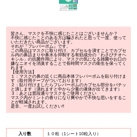
事業内容
商品紹介
皆さん、マスクを不快に感じたことはございませんか？
不快に感じたことのある方は騙されたと思って一度、使って
事例紹介
いただきたい商品がございます。
それが『フレバーボム』です。
この商品はマスクに取り付け、カプセルを潰すことでカプセ
ご利用について
ル内の鼻詰まりや鼻水を抑制する有効成分の「わさびチオヘ
キシル」の抗菌作用により、マスクの気になる雑菌やお口の
嫌なニオイを消臭することで長時間マスクの衛生を保ってく
れます。
よくある質問
【使用方法】
１：マスクの鼻の近くに商品本体フレバーボムを貼り付けま
す（取付用テープがついております）
会社概要
２：貼り付けましたらフレバーボムのカプセル部分をパチッ
と潰します（潰れますと中から少量の液体が出てきます）
３：あとは普段通りマスクをご使用ください
マスク内がミントの香りになり爽やかで不快な思いをするこ
お知らせ
とが軽減されます。
是非、一度お試しください‼
お問い合わせ
入り数
１０粒（1シート10粒入り）