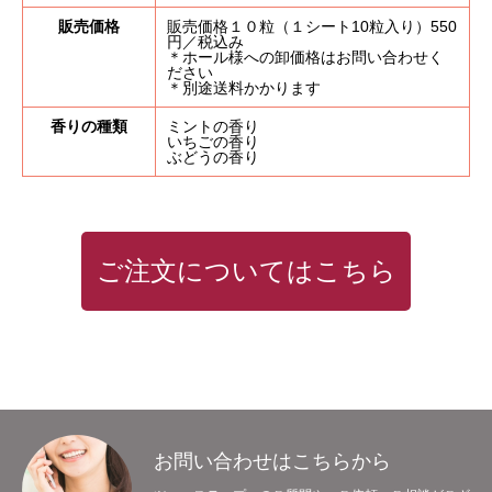
販売価格
販売価格１０粒（１シート10粒入り）550
事業内容
商品紹介
事例紹介
ご利用について
よくある質問
円／税込み
＊ホール様への卸価格はお問い合わせく
ださい
＊別途送料かかります
香りの種類
ミントの香り
いちごの香り
ぶどうの香り
ご注文についてはこちら
お問い合わせはこちらから