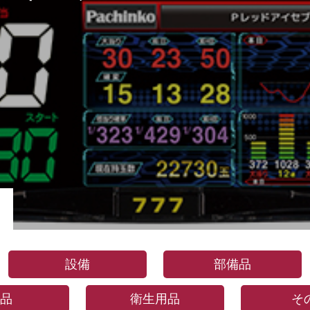
設備
部備品
品
衛生用品
そ