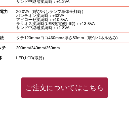
サンド中継器接続時：+1.3VA
電力
20.0VA（呼び出しランプ単体全灯時）
パンテオン接続時：+33VA
アピローゼ接続時：+10.5VA
ラクオス接続時(USB充電使用時)：+13.5VA
サンド中継器接続時：+1.8VA
品紹介
事例紹介
ご利用について
よくある質問
会社概
法
タテ120mm×ヨコ460mm×厚さ83mm（取付パネル込み)
ッチ
200mm/240mm/260mm
部
LED,LCD(液晶)
ご注文についてはこちら