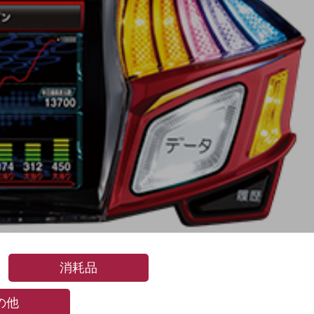
消耗品
の他