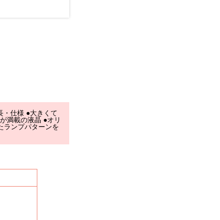
長・仕様 ●大きくて
が満載の液晶 ●オリ
たランプパターンを