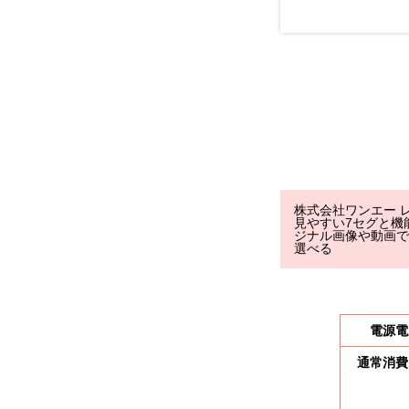
ご利用について
よくある質問
株式会社ワンエー レ
見やすい7セグと機
ジナル画像や動画で
会社概要
選べる
電源電
お知らせ
通常消費