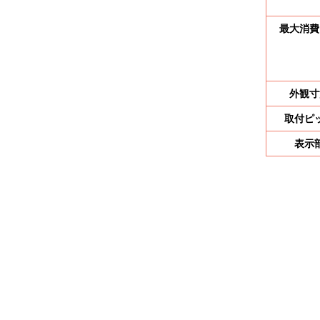
お問い合わせ
最大消費
事業内容
商
外観寸
取付ピ
表示