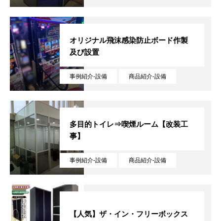
商品紹介
事例紹介
オリジナル飛沫感染防止ボード作製
及び設置
ご利用について
事例紹介-設備
商品紹介-設備
よくある質問
会社概要
多目的トイレ⇒喫煙ルーム【改装工
お知らせ
事】
お問い合わせ
事例紹介-設備
商品紹介-設備
事業内容
商品紹介
事例紹介
ご利用について
よくある質問
【人気】ザ・イン・フリーボックス